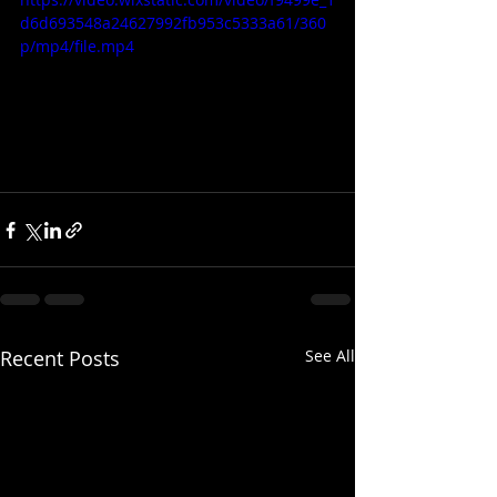
d6d693548a24627992fb953c5333a61/360
p/mp4/file.mp4
Recent Posts
See All