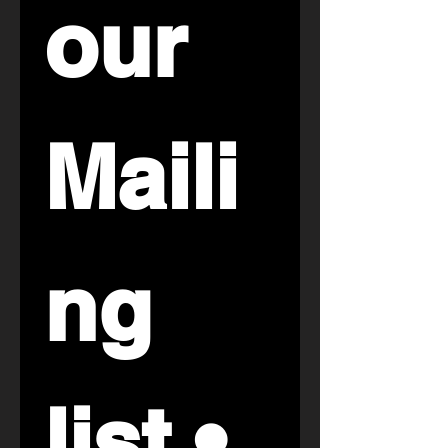
our 
Maili
ng 
list • 