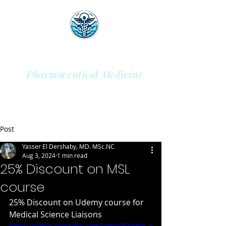
Sky Health Academy
Pharmaceutical Medicine
Post
Yasser El Dershaby, MD. MSc.NC
Aug 3, 2024
1 min read
25% Discount on MSL
course
25% Discount on Udemy course for 
Medical Science Liaisons
https://video.wixstatic.com/video/f9499e_1